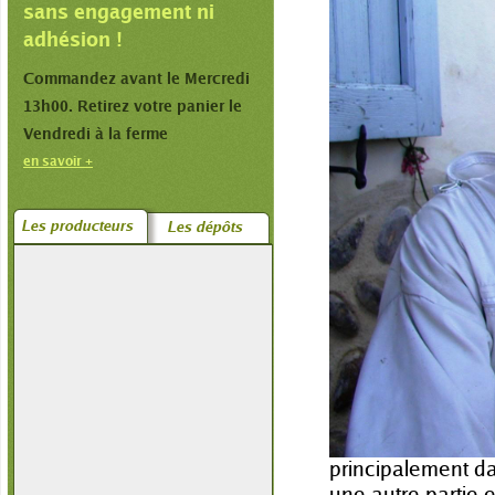
sans engagement ni
adhésion !
Commandez avant le Mercredi
13h00. Retirez votre panier le
Vendredi à la ferme
en savoir +
Les producteurs
Les dépôts
Les Ruchers de 
Marc et Cindy so
Une partie du che
principalement da
une autre partie e