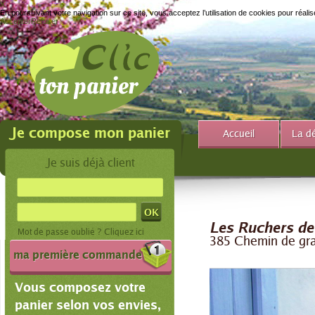
X
En poursuivant votre navigation sur ce site, vous acceptez l’utilisation de cookies pour réalis
Accepter
Refuser
Je compose mon panier
Accueil
La d
Je suis déjà client
Les Ruchers de
Mot de passe oublié ?
Cliquez ici
385 Chemin de gra
ma première commande
Vous composez votre
panier selon vos envies,