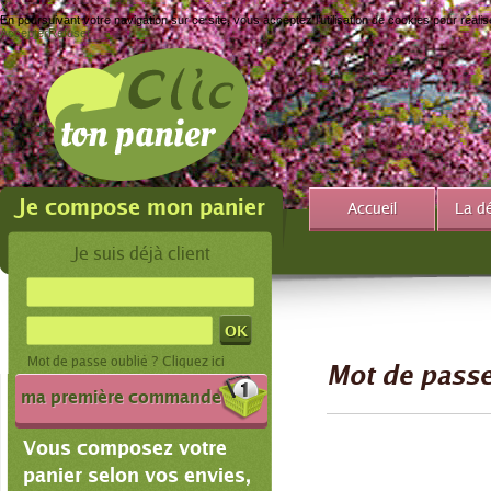
X
En poursuivant votre navigation sur ce site, vous acceptez l’utilisation de cookies pour réalis
Accepter
Refuser
Je compose mon panier
Accueil
La d
Je suis déjà client
Mot de passe oublié ?
Cliquez ici
Mot de passe
ma première commande
Vous composez votre
panier selon vos envies,