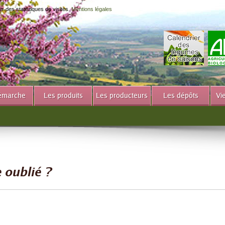
er des statistiques de visites.
Mentions légales
émarche
Les produits
Les producteurs
Les dépôts
Vi
 oublié ?